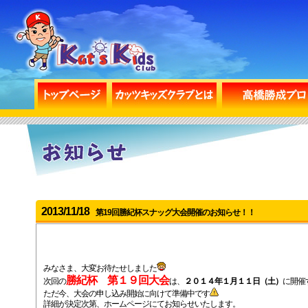
2013/11/18
第19回勝紀杯スナッグ大会開催のお知らせ！！
みなさま、大変お待たせしました
勝紀杯 第１９回大会
次回の
は、
２０１４年１月１１日（土）
に開催
ただ今、大会の申し込み開始に向けて準備中です
詳細が決定次第、ホームページにてお知らせいたします。